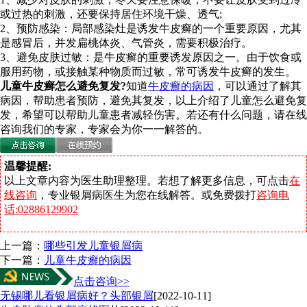
或过热的刺激，还要保持居住环境干燥、透气;
2、预防感染：局部感染灶是诱发牛皮癣的一个重要原因，尤其
是感冒后，并发扁桃体炎、气管炎，需要积极治疗。
3、避免皮肤过敏：是牛皮癣的重要诱发原因之一。由于饮食或
服用药物，或接触某种物质而过敏，常可诱发牛皮癣的发生。
儿童牛皮癣怎么避免复发?
知道
牛皮癣的病因
，可以通过了解其
病因，帮助患者预防，避免其复发，以上介绍了儿童怎么避免复
发，希望可以帮助儿童患者减轻伤害。若还有什么问题，请在线
咨询我们的专家，专家会为你一一解答的。
温馨提醒:
以上文章内容为医生助理整理。若想了解更多信息，可点击
在
线咨询
，专业银屑病医生为您在线解答。或免费拨打
咨询电
话:02886129902
上一篇：
哪些引发儿童银屑病
下一篇：
儿童牛皮癣的病因
点击咨询>>
无锡哪儿看银屑病好？头部银屑
[2022-10-11]