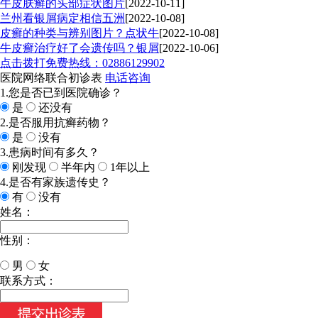
牛皮肤癣的头部症状图片
[2022-10-11]
兰州看银屑病定相信五洲
[2022-10-08]
皮癣的种类与辨别图片？点状牛
[2022-10-08]
牛皮癣治疗好了会遗传吗？银屑
[2022-10-06]
点击拨打免费热线：02886129902
医院网络联合初诊表
电话咨询
1.您是否已到医院确诊？
是
还没有
2.是否服用抗癣药物？
是
没有
3.患病时间有多久？
刚发现
半年内
1年以上
4.是否有家族遗传史？
有
没有
姓名：
性别：
男
女
今天日期：
联系方式：