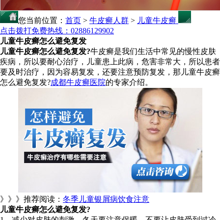
您当前位置：
首页
>
牛皮癣人群
>
儿童牛皮癣
点击拨打免费热线：02886129902
儿童牛皮癣怎么避免复发
儿童牛皮癣怎么避免复发?
牛皮癣是我们生活中常见的慢性皮肤
疾病，所以要耐心治疗，儿童患上此病，危害非常大，所以患者
要及时治疗，因为容易复发，还要注意预防复发，那儿童牛皮癣
怎么避免复发?
成都牛皮癣医院
的专家介绍。
》》》推荐阅读：
冬季儿童银屑病饮食注意
儿童牛皮癣怎么避免复发?
1、减少对皮肤的刺激，冬天要注意保暖，不要让皮肤受到过冷