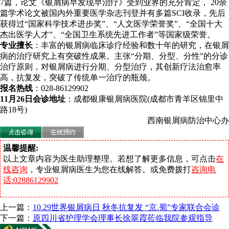
7篇，论文《银屑病早发现早治疗》受到业界的充分肯定， 20余
篇学术论文被国内外重要医学杂志刊登并有多篇SCI收录，先后
获得过“国家科学技术进步奖”、“人文医学荣誉奖”、“全国十大
杰出医学人才”、“全国卫生系统先进工作者”等国家级荣誉。
专业擅长
：丰富的银屑病临床诊疗经验和数十年的研究，在银屑
病的治疗研究上有突破性成果。主张“分期、分型、分性”的分诊
治疗原则，对银屑病进行分期、分型治疗，其创新疗法治愈率
高，抗复发，突破了传统单一治疗的瓶颈。
报名热线
：028-86129902
11月26日会诊地址
：成都银康银屑病医院(成都市青羊区锦里中
路18号)
西南银屑病防治中心办
温馨提醒:
以上文章内容为医生助理整理。若想了解更多信息，可点击
在
线咨询
，专业银屑病医生为您在线解答。或免费拨打
咨询电
话:02886129902
上一篇：
10.29世界银屑病日 秋冬抗复发 “京.蜀”专家联合会诊
下一篇：
原四川省护理学会理事长徐翠霞莅临我院参观指导