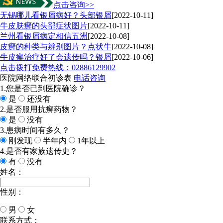
点击咨询>>
无锡哪儿看银屑病好？头部银屑
[2022-10-11]
牛皮肤癣的头部症状图片
[2022-10-11]
兰州看银屑病定相信五洲
[2022-10-08]
皮癣的种类与辨别图片？点状牛
[2022-10-08]
牛皮癣治疗好了会遗传吗？银屑
[2022-10-06]
点击拨打免费热线：02886129902
医院网络联合初诊表
电话咨询
1.您是否已到医院确诊？
是
还没有
2.是否服用抗癣药物？
是
没有
3.患病时间有多久？
刚发现
半年内
1年以上
4.是否有家族遗传史？
有
没有
姓名：
性别：
男
女
今天日期：
联系方式：