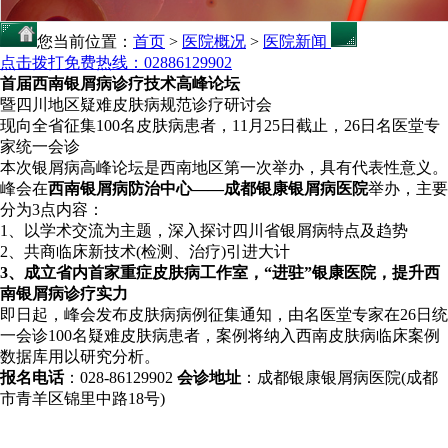
您当前位置：
首页
>
医院概况
>
医院新闻
点击拨打免费热线：02886129902
首届西南银屑病诊疗技术高峰论坛
暨四川地区疑难皮肤病规范诊疗研讨会
现向全省征集100名皮肤病患者，11月25日截止，26日名医堂专
家统一会诊
本次银屑病高峰论坛是西南地区第一次举办，具有代表性意义。
峰会在
西南银屑病防治中心——成都银康银屑病医院
举办，主要
分为3点内容：
1、以学术交流为主题，深入探讨四川省银屑病特点及趋势
2、共商临床新技术(检测、治疗)引进大计
3、成立省内首家重症皮肤病工作室，“进驻”银康医院，提升西
南银屑病诊疗实力
即日起，峰会发布皮肤病病例征集通知，由名医堂专家在26日统
一会诊100名疑难皮肤病患者，案例将纳入西南皮肤病临床案例
数据库用以研究分析。
报名电话
：028-86129902
会诊地址
：成都银康银屑病医院(成都
市青羊区锦里中路18号)