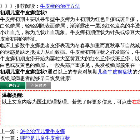
》》》推荐阅读：
牛皮癣的治疗方法
初期儿童牛皮癣症状?
牛皮癣初期主要以寻常型牛皮癣为主初期为红色丘疹或斑丘疹，
白色鳞屑，轻轻刮除表面鳞屑，渐渐露出一层淡红色发亮的半透
小出血点，称为点状出血现象。牛皮癣初期症状为针头或绿豆大
皮癣初期的特征。
临床上多数牛皮癣患者皮疹表现为冬春季加重而夏秋季节自然减
的诱惑是缺乏抵抗力从而致病。牛皮癣初期症状之好发部位，
牛皮癣初期皮疹开始为粟粒大至黄豆大的红色丘疹或斑丘疹，以
白色或灰黄色的鳞屑，一般头部严重多见，头发被鳞屑簇集在一
初期儿童牛皮癣症状?
通过以上的专家对初期
儿童牛皮癣症状
的
祝银屑病患者能够早日恢复健康!
温馨提醒:
以上文章内容为医生助理整理。若想了解更多信息，可点击
在
上一篇：
怎么治疗儿童牛皮癣
下一篇：
哪些是儿童牛皮癣症状