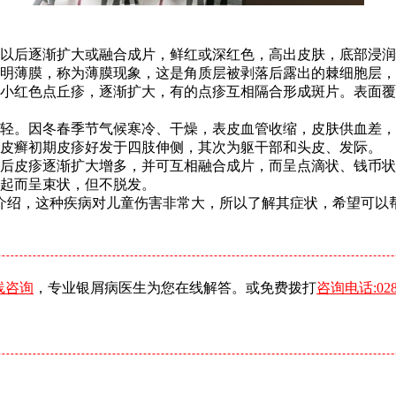
以后逐渐扩大或融合成片，鲜红或深红色，高出皮肤，底部浸润
明薄膜，称为薄膜现象，这是角质层被剥落后露出的棘细胞层，
小红色点丘疹，逐渐扩大，有的点疹互相隔合形成斑片。表面覆
轻。因冬春季节气候寒冷、干燥，表皮血管收缩，皮肤供血差，
牛皮癣初期皮疹好发于四肢伸侧，其次为躯干部和头皮、发际。
后皮疹逐渐扩大增多，并可互相融合成片，而呈点滴状、钱币状
起而呈束状，但不脱发。
介绍，这种疾病对儿童伤害非常大，所以了解其症状，希望可以
线咨询
，专业银屑病医生为您在线解答。或免费拨打
咨询电话:0288