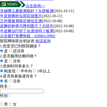
点击咨询>>
无锡哪儿看银屑病好？头部银屑
[2022-10-11]
牛皮肤癣的头部症状图片
[2022-10-11]
兰州看银屑病定相信五洲
[2022-10-08]
皮癣的种类与辨别图片？点状牛
[2022-10-08]
牛皮癣治疗好了会遗传吗？银屑
[2022-10-06]
点击拨打免费热线：02886129902
医院网络联合初诊表
电话咨询
1.您是否已到医院确诊？
是
还没有
2.是否服用抗癣药物？
是
没有
3.患病时间有多久？
刚发现
半年内
1年以上
4.是否有家族遗传史？
有
没有
姓名：
性别：
男
女