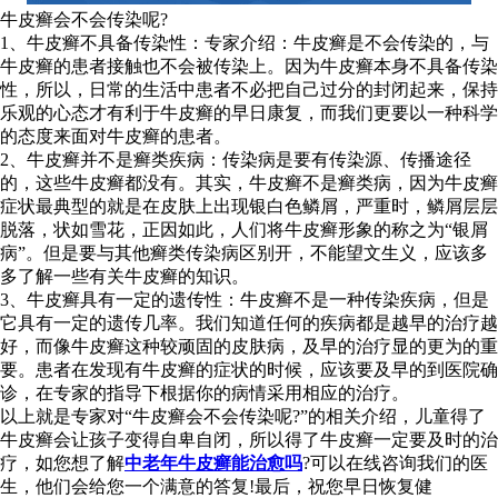
牛皮癣会不会传染呢?
1、牛皮癣不具备传染性：专家介绍：牛皮癣是不会传染的，与
牛皮癣的患者接触也不会被传染上。因为牛皮癣本身不具备传染
性，所以，日常的生活中患者不必把自己过分的封闭起来，保持
乐观的心态才有利于牛皮癣的早日康复，而我们更要以一种科学
的态度来面对牛皮癣的患者。
2、牛皮癣并不是癣类疾病：传染病是要有传染源、传播途径
的，这些牛皮癣都没有。其实，牛皮癣不是癣类病，因为牛皮癣
症状最典型的就是在皮肤上出现银白色鳞屑，严重时，鳞屑层层
脱落，状如雪花，正因如此，人们将牛皮癣形象的称之为“银屑
病”。但是要与其他癣类传染病区别开，不能望文生义，应该多
多了解一些有关牛皮癣的知识。
3、牛皮癣具有一定的遗传性：牛皮癣不是一种传染疾病，但是
它具有一定的遗传几率。我们知道任何的疾病都是越早的治疗越
好，而像牛皮癣这种较顽固的皮肤病，及早的治疗显的更为的重
要。患者在发现有牛皮癣的症状的时候，应该要及早的到医院确
诊，在专家的指导下根据你的病情采用相应的治疗。
以上就是专家对“牛皮癣会不会传染呢?”的相关介绍，儿童得了
牛皮癣会让孩子变得自卑自闭，所以得了牛皮癣一定要及时的治
疗，如您想了解
中老年牛皮癣能治愈吗
?可以在线咨询我们的医
生，他们会给您一个满意的答复!最后，祝您早日恢复健