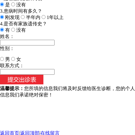
是
没有
3.患病时间有多久？
刚发现
半年内
1年以上
4.是否有家族遗传史？
有
没有
姓名：
性别：
男
女
今天日期：
联系方式：
温馨提示：
您所填的信息我们将及时反馈给医生诊断，您的个人
信息我们承诺绝对保密！
返回首页
|
返回顶部
|
在线留言