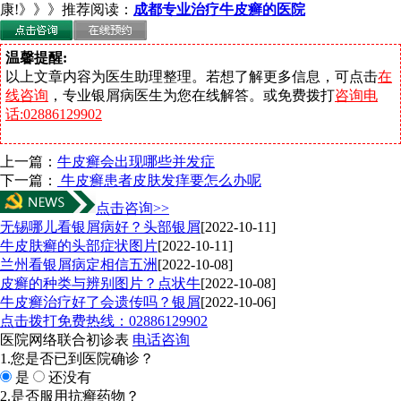
康!》》》推荐阅读：
成都专业治疗牛皮癣的医院
温馨提醒:
以上文章内容为医生助理整理。若想了解更多信息，可点击
在
线咨询
，专业银屑病医生为您在线解答。或免费拨打
咨询电
话:02886129902
上一篇：
牛皮癣会出现哪些并发症
下一篇：
牛皮癣患者皮肤发痒要怎么办呢
点击咨询>>
无锡哪儿看银屑病好？头部银屑
[2022-10-11]
牛皮肤癣的头部症状图片
[2022-10-11]
兰州看银屑病定相信五洲
[2022-10-08]
皮癣的种类与辨别图片？点状牛
[2022-10-08]
牛皮癣治疗好了会遗传吗？银屑
[2022-10-06]
点击拨打免费热线：02886129902
医院网络联合初诊表
电话咨询
1.您是否已到医院确诊？
是
还没有
2.是否服用抗癣药物？