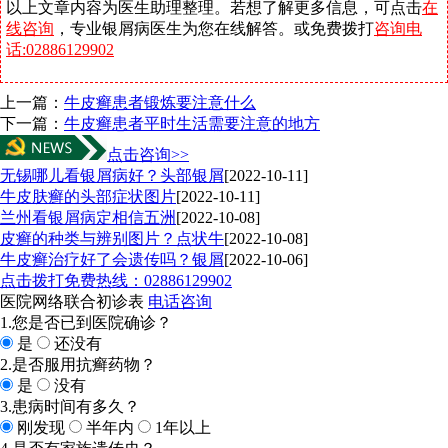
以上文章内容为医生助理整理。若想了解更多信息，可点击
在
线咨询
，专业银屑病医生为您在线解答。或免费拨打
咨询电
话:02886129902
上一篇：
牛皮癣患者锻炼要注意什么
下一篇：
牛皮癣患者平时生活需要注意的地方
点击咨询>>
无锡哪儿看银屑病好？头部银屑
[2022-10-11]
牛皮肤癣的头部症状图片
[2022-10-11]
兰州看银屑病定相信五洲
[2022-10-08]
皮癣的种类与辨别图片？点状牛
[2022-10-08]
牛皮癣治疗好了会遗传吗？银屑
[2022-10-06]
点击拨打免费热线：02886129902
医院网络联合初诊表
电话咨询
1.您是否已到医院确诊？
是
还没有
2.是否服用抗癣药物？
是
没有
3.患病时间有多久？
刚发现
半年内
1年以上