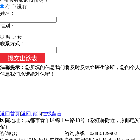
4.是否有家族遗传史？
有
没有
姓名：
性别：
男
女
今天日期：
联系方式：
温馨提示：
您所填的信息我们将及时反馈给医生诊断，您的个人
信息我们承诺绝对保密！
返回首页
|
返回顶部
|
在线留言
医院地址：成都市青羊区锦里中路18号（彩虹桥附近，原邮电宾
馆）
咨询QQ：
1144000342
咨询热线：02886129902
Copyright © 2016-2025 成都银康银屑病医院 All Rights Reserved