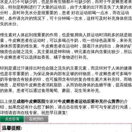
水是人们不可缺少的，也是所有生物都不可缺少的，而对于牛皮癣患者来
说，特别是刚刚进行了大量的运动后，由于大量的出汗而丢失了大量的水
分时，及时补充水分是很重要的，患者 好在运动前喝一点水，而在运动
时，条件请允许的情况下，可十分钟喝一次水，这样可及时补充身体所流
失的水分。
维生素对人体起到很重要的作用，也是银屑病人群运动时消耗多的就是能
量，牛皮癣患者在运动时，可以多喝点牛奶，吃一些绿色蔬果等，来补充
身体所需要的维生素。牛皮癣患者在运动时，随着汗水的排出，身体的矿
物质也会随之流失，其主要就是钾和钠，钾元素在体内含量比较少，所以
牛皮癣患者可以选择如香蕉、橘子食物进行补充。
锌则是通过汗液排出时也会随之流失的主要元素，而且锌对于人体的健康
也是非常重要的，为保证身体内部有足够的锌物质，牛皮癣患者可多喝牛
奶等食物含有较多的锌，也可服用含有锌的复合维生素片来补充锌。而铬
物质，是帮助牛皮癣患者消耗脂肪，从而协助身体的血糖平衡，提高锻炼
的效果。患者可以通过食用葡萄、蘑菇、花生等来补充。
以上便是
成都牛皮癣医院
专家对
牛皮癣患者运动后要补充什么营养
的介
绍，如果您还有什么想了解的，请点击在线专家，即可与专家进行沟通，
详情请咨询在线专家。祝您早日康复!
温馨提醒: