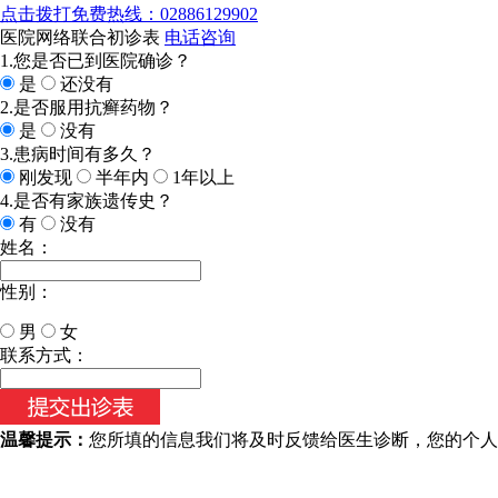
点击拨打免费热线：02886129902
医院网络联合初诊表
电话咨询
1.您是否已到医院确诊？
是
还没有
2.是否服用抗癣药物？
是
没有
3.患病时间有多久？
刚发现
半年内
1年以上
4.是否有家族遗传史？
有
没有
姓名：
性别：
男
女
今天日期：
联系方式：
温馨提示：
您所填的信息我们将及时反馈给医生诊断，您的个人