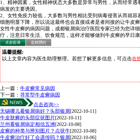
1、精神因素，女性精神状态大多数是异常与男性，从而经常遇
病发的主要诱因。
2、女性免疫力较低，大多数与男性相比受到病毒侵害从而就容
细胞明显下降，所以说这最终也会直接或者是者间接的让牛皮癣
女性牛皮癣的病因问题，成都银屑病治疗医院专家已经为您详
疗，注意日常生活、饮食规范，这样才能够做到牛皮癣的早日康
温馨提醒:
以上文章内容为医生助理整理。若想了解更多信息，可点击
在
上一篇：
牛皮癣常见病因
下一篇：
寻常型牛皮癣病因
点击咨询>>
无锡哪儿看银屑病好？头部银屑
[2022-10-11]
牛皮肤癣的头部症状图片
[2022-10-11]
兰州看银屑病定相信五洲
[2022-10-08]
皮癣的种类与辨别图片？点状牛
[2022-10-08]
牛皮癣治疗好了会遗传吗？银屑
[2022-10-06]