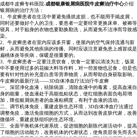
成都牛皮癣专科医院-
成都银康银屑病医院牛皮癣治疗中心
介绍
银屑病的治疗方法：
1、牛皮癣患者在生活中要避免搔抓皮损，也不能用手揭皮屑，
同时还要做好个人的卫生，要患者一定要经常更换床单、被褥等
寝具，对于贴身的衣物也要勤换勤洗，从而避免不洁净而导致感
染。
2、牛皮癣患者在室内应该多开窗，使屋内的空气保持流通与新
鲜，从而避免其他疾病的传播。同时应该注意避免患上感冒或是
扁桃体炎等疾病，保暖是很重要的。
3、牛皮癣患者一定要注意饮食，饮食一定要以清淡为主，饭菜
中不要使用过多的花椒大料等作料，对一些发物也忌食，但是也
要有针对性的补充蛋白质等营养物质，从而帮助自身获取影响。
牛皮癣的最新疗法——3D自体净血疗法治疗牛皮癣
一、深层净化血液，祛除病源，清除血液中的毒素，提高血液自
身的能量，使血液处于高能低粘状态，使红细胞表面负电荷增
加，降低银屑病患者的血液粘稠度，有利于血液的流动。
二、调节机体免疫，重建皮肤生态环境，3D自体净血疗法通过
调整免疫，激活免疫细胞的方式，从而达到改善皮肤代谢，改善
微循环，重建皮肤组织的生态环境。
三、全面平衡机体代谢系统，促进细胞的新陈代谢活动中，提高
了细胞的活动能力，改善机体的代谢状态，使角质层丧失而丢失