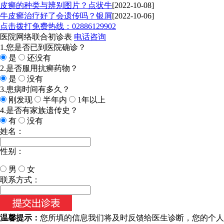
皮癣的种类与辨别图片？点状牛
[2022-10-08]
牛皮癣治疗好了会遗传吗？银屑
[2022-10-06]
点击拨打免费热线：02886129902
医院网络联合初诊表
电话咨询
1.您是否已到医院确诊？
是
还没有
2.是否服用抗癣药物？
是
没有
3.患病时间有多久？
刚发现
半年内
1年以上
4.是否有家族遗传史？
有
没有
姓名：
性别：
男
女
今天日期：
联系方式：
温馨提示：
您所填的信息我们将及时反馈给医生诊断，您的个人