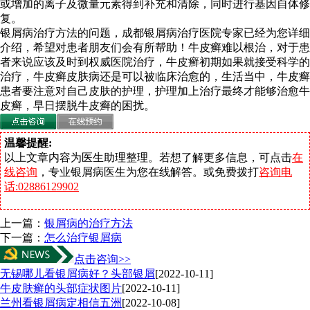
或增加的离子及微量元素得到补充和清除，同时进行基因自体修
复。
银屑病治疗方法的问题，成都银屑病治疗医院专家已经为您详细
介绍，希望对患者朋友们会有所帮助！牛皮癣难以根治，对于患
者来说应该及时到权威医院治疗，牛皮癣初期如果就接受科学的
治疗，牛皮癣皮肤病还是可以被临床治愈的，生活当中，牛皮癣
患者要注意对自己皮肤的护理，护理加上治疗最终才能够治愈牛
皮癣，早日摆脱牛皮癣的困扰。
温馨提醒:
以上文章内容为医生助理整理。若想了解更多信息，可点击
在
线咨询
，专业银屑病医生为您在线解答。或免费拨打
咨询电
话:02886129902
上一篇：
银屑病的治疗方法
下一篇：
怎么治疗银屑病
点击咨询>>
无锡哪儿看银屑病好？头部银屑
[2022-10-11]
牛皮肤癣的头部症状图片
[2022-10-11]
兰州看银屑病定相信五洲
[2022-10-08]