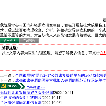
图
我院经常参与国内外银屑病研究项目，积极开展新技术成果临
术，通过近百项病理检查、分析、评估确定导致皮肤病的一个或
重治不重诊的弊端。对皮肤病未来的防治发展有着积极、巨大的
温馨提醒:
以上文章内容为医生助理整理。若想了解更多信息，可点击
在
上一篇：
全国银屑病“爱心2+1”公益康复援助平台的启动成都
下一篇：
成都银康银屑病医院首批加入银屑病规范诊疗示范单位
点击咨询>>
无锡哪儿看银屑病好？头部银屑
[2022-10-11]
牛皮肤癣的头部症状图片
[2022-10-11]
兰州看银屑病定相信五洲
[2022-10-08]