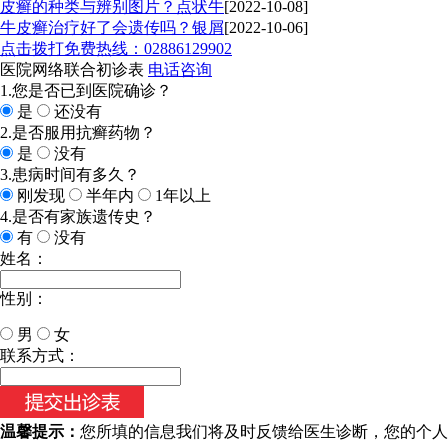
皮癣的种类与辨别图片？点状牛
[2022-10-08]
牛皮癣治疗好了会遗传吗？银屑
[2022-10-06]
点击拨打免费热线：02886129902
医院网络联合初诊表
电话咨询
1.您是否已到医院确诊？
是
还没有
2.是否服用抗癣药物？
是
没有
3.患病时间有多久？
刚发现
半年内
1年以上
4.是否有家族遗传史？
有
没有
姓名：
性别：
男
女
今天日期：
联系方式：
温馨提示：
您所填的信息我们将及时反馈给医生诊断，您的个人