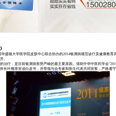
书》
盛顿大学医学院皮肤中心联合协办的2014银屑病规范诊疗及健康教育高峰论
召开。
治疗，是目前银屑病形势严峻的最主要原因。借助中华中医药学会“201
所原所长叶顺章宣读白皮书，并带领与会专家和医生代表共同宣誓，严格遵