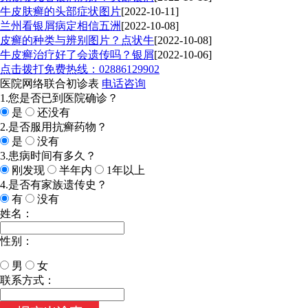
牛皮肤癣的头部症状图片
[2022-10-11]
兰州看银屑病定相信五洲
[2022-10-08]
皮癣的种类与辨别图片？点状牛
[2022-10-08]
牛皮癣治疗好了会遗传吗？银屑
[2022-10-06]
点击拨打免费热线：02886129902
医院网络联合初诊表
电话咨询
1.您是否已到医院确诊？
是
还没有
2.是否服用抗癣药物？
是
没有
3.患病时间有多久？
刚发现
半年内
1年以上
4.是否有家族遗传史？
有
没有
姓名：
性别：
男
女
今天日期：
联系方式：