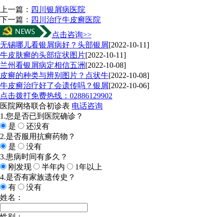
上一篇：
四川银屑病医院
下一篇：
四川治疗牛皮癣医院
点击咨询>>
无锡哪儿看银屑病好？头部银屑
[2022-10-11]
牛皮肤癣的头部症状图片
[2022-10-11]
兰州看银屑病定相信五洲
[2022-10-08]
皮癣的种类与辨别图片？点状牛
[2022-10-08]
牛皮癣治疗好了会遗传吗？银屑
[2022-10-06]
点击拨打免费热线：02886129902
医院网络联合初诊表
电话咨询
1.您是否已到医院确诊？
是
还没有
2.是否服用抗癣药物？
是
没有
3.患病时间有多久？
刚发现
半年内
1年以上
4.是否有家族遗传史？
有
没有
姓名：
性别：