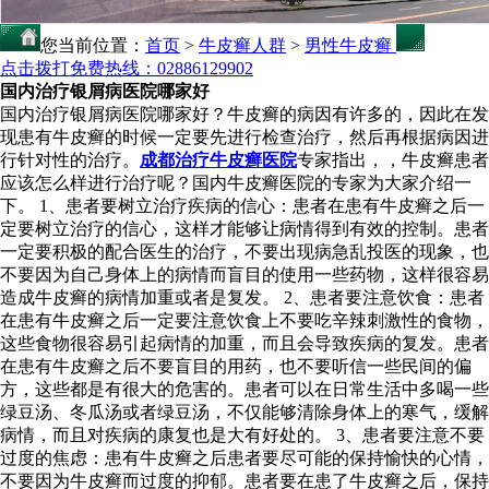
您当前位置：
首页
>
牛皮癣人群
>
男性牛皮癣
点击拨打免费热线：02886129902
国内治疗银屑病医院哪家好
国内治疗银屑病医院哪家好？牛皮癣的病因有许多的，因此在发
现患有牛皮癣的时候一定要先进行检查治疗，然后再根据病因进
行针对性的治疗。
成都治疗牛皮癣医院
专家指出，，牛皮癣患者
应该怎么样进行治疗呢？国内牛皮癣医院的专家为大家介绍一
下。 1、患者要树立治疗疾病的信心：患者在患有牛皮癣之后一
定要树立治疗的信心，这样才能够让病情得到有效的控制。患者
一定要积极的配合医生的治疗，不要出现病急乱投医的现象，也
不要因为自己身体上的病情而盲目的使用一些药物，这样很容易
造成牛皮癣的病情加重或者是复发。 2、患者要注意饮食：患者
在患有牛皮癣之后一定要注意饮食上不要吃辛辣刺激性的食物，
这些食物很容易引起病情的加重，而且会导致疾病的复发。患者
在患有牛皮癣之后不要盲目的用药，也不要听信一些民间的偏
方，这些都是有很大的危害的。患者可以在日常生活中多喝一些
绿豆汤、冬瓜汤或者绿豆汤，不仅能够清除身体上的寒气，缓解
病情，而且对疾病的康复也是大有好处的。 3、患者要注意不要
过度的焦虑：患有牛皮癣之后患者要尽可能的保持愉快的心情，
不要因为牛皮癣而过度的抑郁。患者要在患了牛皮癣之后，保持