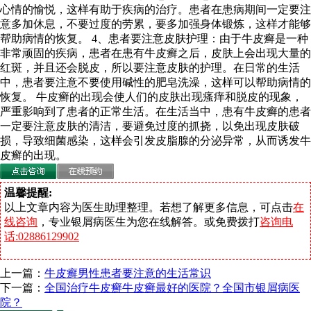
心情的愉悦，这样有助于疾病的治疗。患者在患病期间一定要注
意多加休息，不要过度的劳累，要多加强身体锻炼，这样才能够
帮助病情的恢复。 4、患者要注意皮肤护理：由于牛皮癣是一种
非常顽固的疾病，患者在患有牛皮癣之后，皮肤上会出现大量的
红斑，并且还会脱皮，所以要注意皮肤的护理。在日常的生活
中，患者要注意不要使用碱性的肥皂洗澡，这样可以帮助病情的
恢复。 牛皮癣的出现会使人们的皮肤出现瘙痒和脱皮的现象，
严重影响到了患者的正常生活。在生活当中，患有牛皮癣的患者
一定要注意皮肤的清洁，要避免过度的抓挠，以免出现皮肤破
损，导致细菌感染，这样会引发皮脂腺的分泌异常，从而诱发牛
皮癣的出现。
温馨提醒:
以上文章内容为医生助理整理。若想了解更多信息，可点击
在
线咨询
，专业银屑病医生为您在线解答。或免费拨打
咨询电
话:02886129902
上一篇：
牛皮癣男性患者要注意的生活常识
下一篇：
全国治疗牛皮癣牛皮癣最好的医院？全国市银屑病医
院？