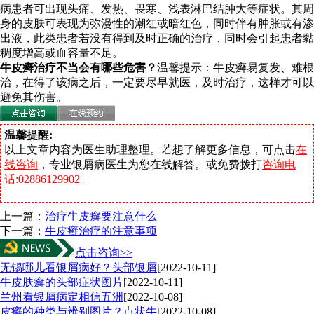
病患者可出现头痛、发热、畏寒、浅表淋巴结肿大等症状。其周
身的皮肤可表现为弥漫性的潮红或暗红色，同时伴有肿胀或有渗
出液，此类患者若没有得到及时正确的治疗，同时会引起患者黏
稠度增高或血容量不足。
牛皮癣治疗不当会有哪些危害？
温馨提示：牛皮癣易复发、难根
治，在得了该病之后，一定要尽早就医，及时治疗，这样才可以
避免其伤害。
温馨提醒:
以上文章内容为医生助理整理。若想了解更多信息，可点击
在
线咨询
，专业银屑病医生为您在线解答。或免费拨打
咨询电
话:02886129902
上一篇：
治疗牛皮癣要注意什么
下一篇：
牛皮癣治疗的注意事项
点击咨询>>
无锡哪儿看银屑病好？头部银屑
[2022-10-11]
牛皮肤癣的头部症状图片
[2022-10-11]
兰州看银屑病定相信五洲
[2022-10-08]
皮癣的种类与辨别图片？点状牛
[2022-10-08]