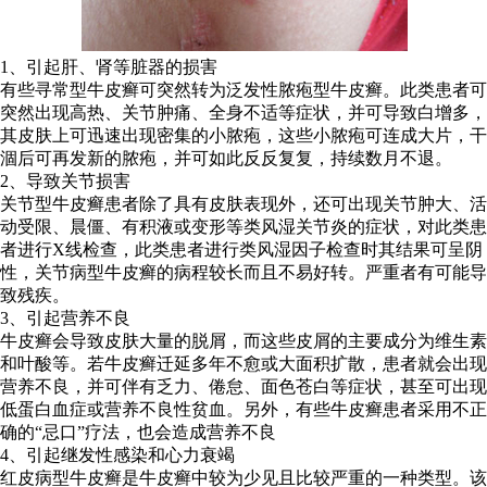
1、引起肝、肾等脏器的损害
有些寻常型牛皮癣可突然转为泛发性脓疱型牛皮癣。此类患者可
突然出现高热、关节肿痛、全身不适等症状，并可导致白增多，
其皮肤上可迅速出现密集的小脓疱，这些小脓疱可连成大片，干
涸后可再发新的脓疱，并可如此反反复复，持续数月不退。
2、导致关节损害
关节型牛皮癣患者除了具有皮肤表现外，还可出现关节肿大、活
动受限、晨僵、有积液或变形等类风湿关节炎的症状，对此类患
者进行X线检查，此类患者进行类风湿因子检查时其结果可呈阴
性，关节病型牛皮癣的病程较长而且不易好转。严重者有可能导
致残疾。
3、引起营养不良
牛皮癣会导致皮肤大量的脱屑，而这些皮屑的主要成分为维生素
和叶酸等。若牛皮癣迁延多年不愈或大面积扩散，患者就会出现
营养不良，并可伴有乏力、倦怠、面色苍白等症状，甚至可出现
低蛋白血症或营养不良性贫血。另外，有些牛皮癣患者采用不正
确的“忌口”疗法，也会造成营养不良
4、引起继发性感染和心力衰竭
红皮病型牛皮癣是牛皮癣中较为少见且比较严重的一种类型。该