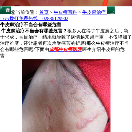
您当前位置：
首页
>
牛皮癣百科
>
牛皮癣治疗
点击拨打免费热线：02886129902
牛皮癣治疗不当会有哪些危害
牛皮癣治疗不当会有哪些危害？
很多人在得了牛皮癣之后，急
于求成，盲目治疗，结果就导致了病情越来越严重，不仅增加了
治疗难度，还让患者再次承受痛苦的折磨!那么牛皮癣治疗不当
会有哪些危害呢?下面由
成都牛皮癣医院
医生介绍牛皮癣的危
害：