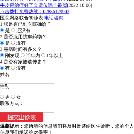
牛皮癣治疗好了会遗传吗？银屑
[2022-10-06]
点击拨打免费热线：02886129902
医院网络联合初诊表
电话咨询
1.您是否已到医院确诊？
是
还没有
2.是否服用抗癣药物？
是
没有
3.患病时间有多久？
刚发现
半年内
1年以上
4.是否有家族遗传史？
有
没有
姓名：
性别：
男
女
今天日期：
联系方式：
温馨提示：
您所填的信息我们将及时反馈给医生诊断，您的个人
信息我们承诺绝对保密！