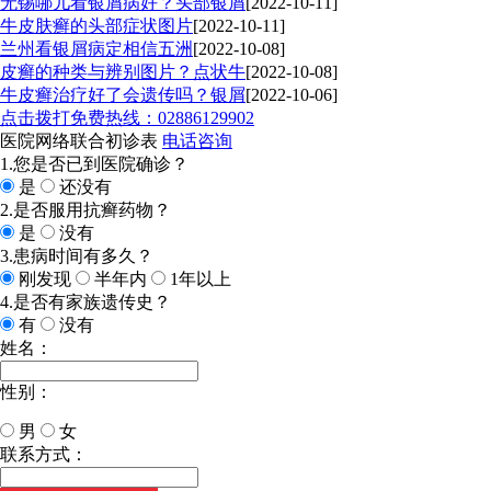
无锡哪儿看银屑病好？头部银屑
[2022-10-11]
牛皮肤癣的头部症状图片
[2022-10-11]
兰州看银屑病定相信五洲
[2022-10-08]
皮癣的种类与辨别图片？点状牛
[2022-10-08]
牛皮癣治疗好了会遗传吗？银屑
[2022-10-06]
点击拨打免费热线：02886129902
医院网络联合初诊表
电话咨询
1.您是否已到医院确诊？
是
还没有
2.是否服用抗癣药物？
是
没有
3.患病时间有多久？
刚发现
半年内
1年以上
4.是否有家族遗传史？
有
没有
姓名：
性别：
男
女
今天日期：
联系方式：