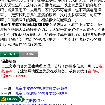
和，在学校受批评等，都会造成心情不好，久而久之，身体免疫
力失调也生病，这样的例子屡有发生。以上就是医师的详细介
绍，当儿童患了牛皮癣后，家长切不可急燥，也不可病急乱投
医，一定要找到患儿的患病的原因，找对皮肤病医院，对症下
药，并遵循医生的嘱咐，相信很快就能痊愈。]
儿童牛皮癣的致病因素有哪些
？温馨提示：看了上面有关儿童牛
皮癣的致病因素的详细介绍后，大家一定要好好照顾孩子，不要
再让他接触这些发病原因，给孩子造成严重影响。我院各项收费
均低于物价部门指定的平均水平之下，力图让患者花更少的费
用，实现最佳的治疗效果。
温馨提醒:
以上文章内容为医生助理整理。若想了解更多信息，可点击
在
线咨询
，专业银屑病医生为您在线解答。或免费拨打
咨询电
话:02886129902
上一篇：
儿童牛皮癣的护理措施要做哪些
下一篇：
儿童型银屑病的饮食要如何护理
点击咨询>>