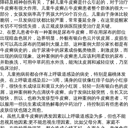
障碍及精神创伤有关，了解儿童牛皮癣是什么引起的，对于治疗
牛皮癣有很大作用。儿童牛皮癣占牛皮癣患者整个群体的很大一
部分，女孩发病率高于男孩大约50个百分点。儿童由于身体比较
脆弱，一旦发病症状都比较严重，常常蔓延全身，在这里提醒家
长切不可惊慌失措，去正规皮肤病医院接受治疗是关键。
2、在婴儿患者中有一种案例是尿布牛皮癣，即在用尿布的部位
出现暗血色斑片，边界明显，外貌有银白色云片状皮屑，皮损生
长可以高出尿布的范畴到大腿上部。这种案例大部分家长都是有
牛皮癣病史的，由于尿液中的尿素成份氨类物质，刺激皮肤，而
出现的病症现象。这种案例的牛皮癣患儿应该利用柔软的尿布，
并勤换洗，可用中草药煎水外洗，能淘汰皮屑和减轻症状，乃至
临床治好。
3、儿童抱病前都会伴有上呼吸道感染的病史，特别是扁桃体发
炎。在上呼吸道感染后2一3周，满身的症状像红痱子似的小红疹
子，很快生长成绿豆和黄豆大的小红斑，轻轻一刮有银白色的皮
屑，这种案例称为点滴状牛皮癣。由于发病比较突然，生长又比
较快，所以，也称为发疹型牛皮癣。这种案例的牛皮癣患者，可
以服用一些抗生素或清热解毒的中药治疗，待控制后有些患者的
皮肤症状也随之而愈。
4、虽然儿童牛皮癣的诱发因素以上呼吸道感染为多，但也不能
忽视其他因素;更不能忽视生理因素。比如父母分离、家庭不